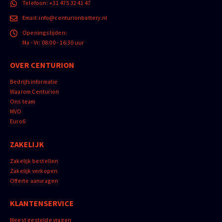
Telefoon:
+31 475 32 41 47
Email:
info@centurionbattery.nl
Openingstijden:
Ma - Vr: 08:00 - 16:30 uur
OVER CENTURION
Bedrijfsinformatie
Waarom Centurion
Ons team
MVO
Euro6
ZAKELIJK
Zakelijk bestellen
Zakelijk verkopen
Offerte aanvragen
KLANTENSERVICE
Meest gestelde vragen