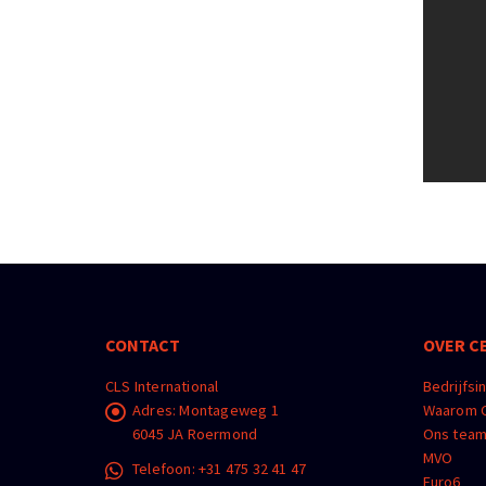
CONTACT
OVER C
CLS International
Bedrijfsi
Adres:
Montageweg 1
Waarom C
6045 JA Roermond
Ons tea
MVO
Telefoon:
+31 475 32 41 47
Euro6