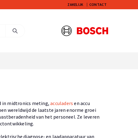
ZAKELIJK
CONTACT
d in midtronics meting,
acculaders
en accu
bben wereldwijd de laatste jaren enorme groei
vastberadenheid van het personeel. Ze leveren
uctontwikkeling.
elektrische diagnose- en laadapparatuur van