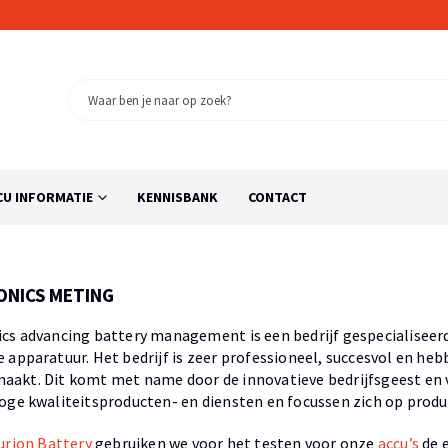
CU INFORMATIE
KENNISBANK
CONTACT
ONICS METING
cs advancing battery management is een bedrijf gespecialiseer
 apparatuur. Het bedrijf is zeer professioneel, succesvol en he
aakt. Dit komt met name door de innovatieve bedrijfsgeest en 
oge kwaliteitsproducten- en diensten en focussen zich op prod
urion Battery
gebruiken we voor het testen voor onze
accu’s
de 