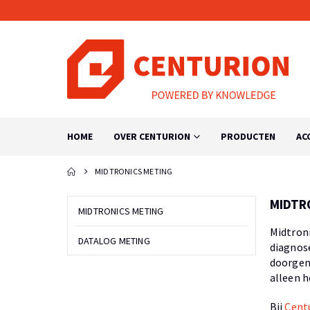
HOME
OVER CENTURION
PRODUCTEN
AC
MIDTRONICS METING
MIDTR
MIDTRONICS METING
Midtroni
DATALOG METING
diagnose
doorgem
alleen h
Bij
Cent