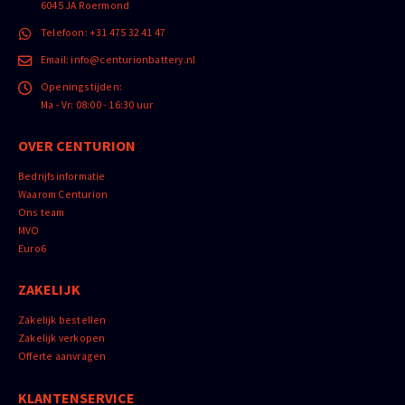
6045 JA Roermond
Telefoon:
+31 475 32 41 47
Email:
info@centurionbattery.nl
Openingstijden:
Ma - Vr: 08:00 - 16:30 uur
OVER CENTURION
Bedrijfsinformatie
Waarom Centurion
Ons team
MVO
Euro6
ZAKELIJK
Zakelijk bestellen
Zakelijk verkopen
Offerte aanvragen
KLANTENSERVICE