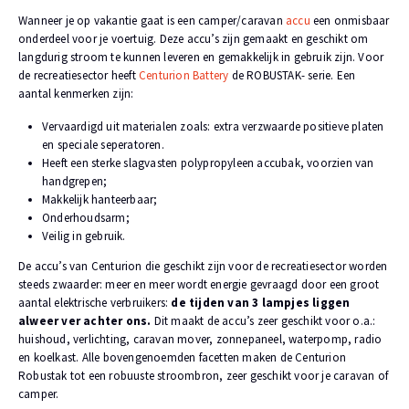
Wanneer je op vakantie gaat is een camper/caravan
accu
een onmisbaar
onderdeel voor je voertuig. Deze accu’s zijn gemaakt en geschikt om
langdurig stroom te kunnen leveren en gemakkelijk in gebruik zijn. Voor
de recreatiesector heeft
Centurion Battery
de ROBUSTAK- serie. Een
aantal kenmerken zijn:
Vervaardigd uit materialen zoals: extra verzwaarde positieve platen
en speciale seperatoren.
Heeft een sterke slagvasten polypropyleen accubak, voorzien van
handgrepen;
Makkelijk hanteerbaar;
Onderhoudsarm;
Veilig in gebruik.
De accu’s van Centurion die geschikt zijn voor de recreatiesector worden
steeds zwaarder: meer en meer wordt energie gevraagd door een groot
aantal elektrische verbruikers:
de tijden van 3 lampjes liggen
alweer ver achter ons.
Dit maakt de accu’s zeer geschikt voor o.a.:
huishoud, verlichting, caravan mover, zonnepaneel, waterpomp, radio
en koelkast. Alle bovengenoemden facetten maken de Centurion
Robustak tot een robuuste stroombron, zeer geschikt voor je caravan of
camper.