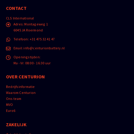
CONTACT
CLS International
Adres:
Montageweg 1
6045 JA Roermond
Telefoon:
+31 475 32 41 47
Email:
info@centurionbattery.nl
Openingstijden:
Ma - Vr: 08:00 - 16:30 uur
OVER CENTURION
Bedrijfsinformatie
Waarom Centurion
Ons team
MVO
Euro6
ZAKELIJK