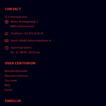
CONTACT
CLS International
Adres:
Montageweg 1
6045 JA Roermond
Telefoon:
+31 475 32 41 47
Email:
info@centurionbattery.nl
Openingstijden:
Ma - Vr: 08:00 - 16:30 uur
OVER CENTURION
Bedrijfsinformatie
Waarom Centurion
Ons team
MVO
Euro6
ZAKELIJK