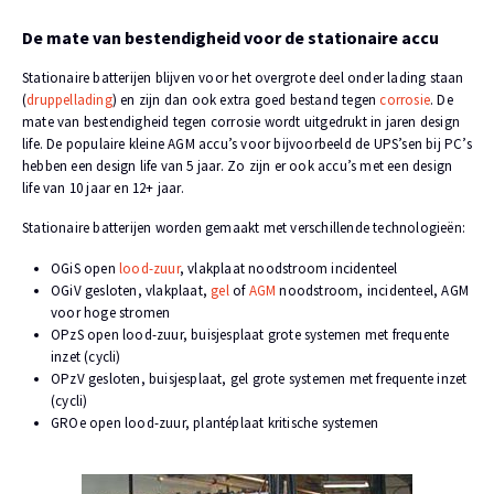
De mate van bestendigheid voor de stationaire accu
Stationaire batterijen blijven voor het overgrote deel onder lading staan
(
druppellading
) en zijn dan ook extra goed bestand tegen
corrosie
. De
mate van bestendigheid tegen corrosie wordt uitgedrukt in jaren design
life. De populaire kleine AGM accu’s voor bijvoorbeeld de UPS’sen bij PC’s
hebben een design life van 5 jaar. Zo zijn er ook accu’s met een design
life van 10 jaar en 12+ jaar.
Stationaire batterijen worden gemaakt met verschillende technologieën:
OGiS open
lood-zuur
, vlakplaat noodstroom incidenteel
OGiV gesloten, vlakplaat,
gel
of
AGM
noodstroom, incidenteel, AGM
voor hoge stromen
OPzS open lood-zuur, buisjesplaat grote systemen met frequente
inzet (cycli)
OPzV gesloten, buisjesplaat, gel grote systemen met frequente inzet
(cycli)
GROe open lood-zuur, plantéplaat kritische systemen