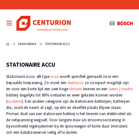
KENNISBANK
STATIONAIRE ACCU
STATIONAIRE ACCU
Stationaire accu: elk type
accu
wordt specifiek gemaakt voor een
bepaalde toepassing. Zo moet een
startaccu
zo compact mogelijk zijn
en voor een korte tijd een zeer hoge
stroom
leveren en een
(semi-) tractie
batterij dagelijks tot 80% ontladen en weer geladen kunnen worden
(
cycleren
). Een andere categorie zijn de stationaire batterijen; batterijen
die, zoals de naam al zegt, op één en dezelfde plaats blijven staan.
Primair doel van een stationaire batterij is het leveren van elektriciteit als
de netspanning wegvalt. Voor langere duur als stroomvoorziening in
bijvoorbeeld regelsystemen bij de spoorwegen of korte duur (minuten)
om een databaseserver veilig af te sluiten.