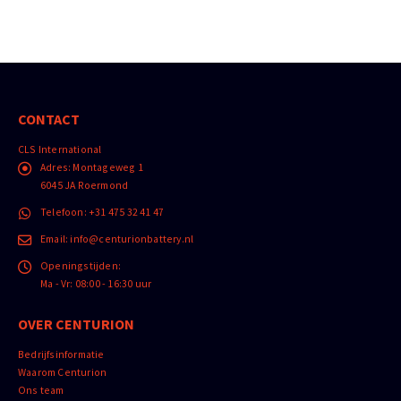
CONTACT
CLS International
Adres:
Montageweg 1
6045 JA Roermond
Telefoon:
+31 475 32 41 47
Email:
info@centurionbattery.nl
Openingstijden:
Ma - Vr: 08:00 - 16:30 uur
OVER CENTURION
Bedrijfsinformatie
Waarom Centurion
Ons team