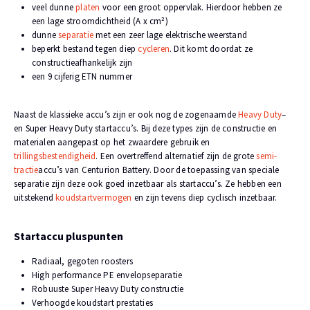
veel dunne
platen
voor een groot oppervlak. Hierdoor hebben ze
een lage stroomdichtheid (A x cm²)
dunne
separatie
met een zeer lage elektrische weerstand
beperkt bestand tegen diep
cycleren
. Dit komt doordat ze
constructieafhankelijk zijn
een 9 cijferig ETN nummer
Naast de klassieke accu’s zijn er ook nog de zogenaamde
Heavy Duty
–
en Super Heavy Duty startaccu’s. Bij deze types zijn de constructie en
materialen aangepast op het zwaardere gebruik en
trillingsbestendigheid
. Een overtreffend alternatief zijn de grote
semi-
tractie
accu’s van Centurion Battery. Door de toepassing van speciale
separatie zijn deze ook goed inzetbaar als startaccu’s. Ze hebben een
uitstekend
koudstartvermogen
en zijn tevens diep cyclisch inzetbaar.
Startaccu pluspunten
Radiaal, gegoten roosters
High performance PE envelopseparatie
Robuuste Super Heavy Duty constructie
Verhoogde koudstart prestaties