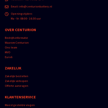
Email:
info@centurionbattery.nl
Openingstijden:
Ma - Vr: 08:00 - 16:30 uur
OVER CENTURION
Bedrijfsinformatie
Waarom Centurion
Ons team
MVO
Euro6
ZAKELIJK
Zakelijk bestellen
Zakelijk verkopen
Offerte aanvragen
KLANTENSERVICE
Meest gestelde vragen