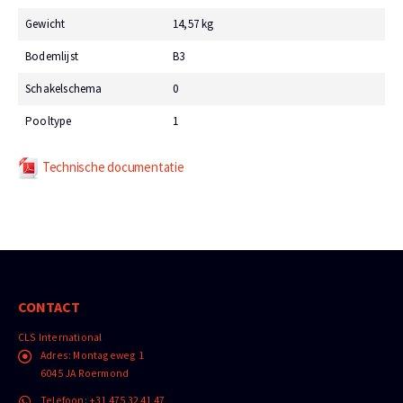
Gewicht
14,57 kg
Bodemlijst
B3
Schakelschema
0
Pooltype
1
Technische documentatie
CONTACT
CLS International
Adres:
Montageweg 1
6045 JA Roermond
Telefoon:
+31 475 32 41 47