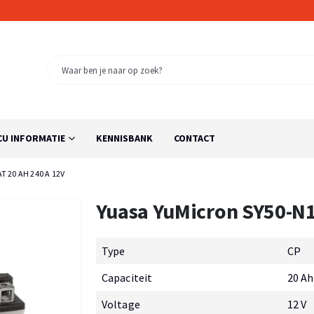
CU INFORMATIE
KENNISBANK
CONTACT
 20 AH 240 A 12V
Yuasa YuMicron SY50-N1
Type
CP
Capaciteit
20 Ah
Voltage
12 V