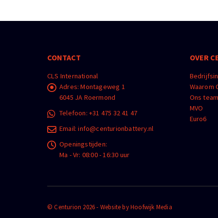
CONTACT
OVER C
CLS International
Bedrijfsi
Adres:
Montageweg 1
Waarom C
6045 JA Roermond
Ons tea
MVO
Telefoon:
+31 475 32 41 47
Euro6
Email:
info@centurionbattery.nl
Openingstijden:
Ma - Vr: 08:00 - 16:30 uur
© Centurion 2026 - Website by
Hoofwijk Media