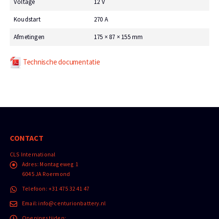
Voltage
12 V
Koudstart
270 A
Afmetingen
175 × 87 × 155 mm
Technische documentatie
CONTACT
CLS International
Adres:
Montageweg 1
6045 JA Roermond
Telefoon:
+31 475 32 41 47
Email:
info@centurionbattery.nl
Openingstijden: