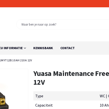
CU INFORMATIE
KENNISBANK
CONTACT
M YT12B 10 AH 210 A 12V
Yuasa Maintenance Free
12V
Type
WC | 
Capaciteit
10 Ah