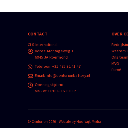
CONTACT
OVER C
CLS International
Bedrijfsi
Adres:
Montageweg 1
Waarom C
6045 JA Roermond
Ons tea
MVO
Telefoon:
+31 475 32 41 47
Euro6
Email:
info@centurionbattery.nl
Openingstijden:
Ma - Vr: 08:00 - 16:30 uur
© Centurion 2026 - Website by
Hoofwijk Media