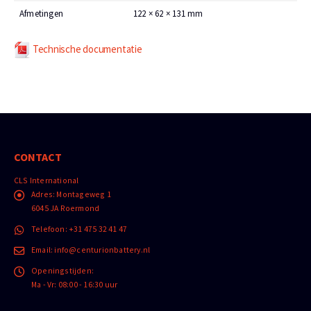
Afmetingen
122 × 62 × 131 mm
Technische documentatie
CONTACT
CLS International
Adres:
Montageweg 1
6045 JA Roermond
Telefoon:
+31 475 32 41 47
Email:
info@centurionbattery.nl
Openingstijden:
Ma - Vr: 08:00 - 16:30 uur