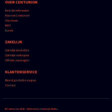
OVER CENTURION
Bedrijfsinformatie
Waarom Centurion
Ons team
MVO
Euro6
ZAKELIJK
Zakelijk bestellen
Zakelijk verkopen
Offerte aanvragen
KLANTENSERVICE
Meest gestelde vragen
Contact
© Centurion 2026 - Website by
Hoofwijk Media