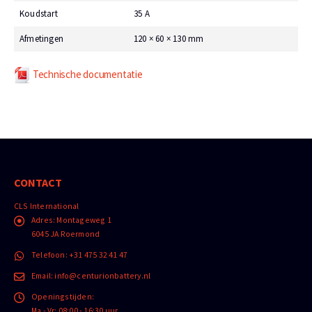
Koudstart
35 A
Afmetingen
120 × 60 × 130 mm
Technische documentatie
CONTACT
CLS International
Adres:
Montageweg 1
6045 JA Roermond
Telefoon:
+31 475 32 41 47
Email:
info@centurionbattery.nl
Openingstijden:
Ma - Vr: 08:00 - 16:30 uur