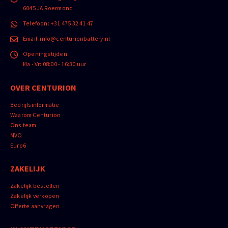
6045 JA Roermond
Telefoon:
+31 475 32 41 47
Email:
info@centurionbattery.nl
Openingstijden:
Ma - Vr: 08:00 - 16:30 uur
OVER CENTURION
Bedrijfsinformatie
Waarom Centurion
Ons team
MVO
Euro6
ZAKELIJK
Zakelijk bestellen
Zakelijk verkopen
Offerte aanvragen