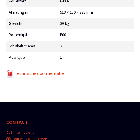
Koudstart
640 A
Afmetingen
513 × 189 × 223 mm
Gewicht
39 kg
Bodemlijst
B00
Schakelschema
3
Pooltype
1
Technische documentatie
CONTACT
CLS International
Adres:
Montageweg 1