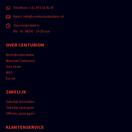
Telefoon:
+31 475 32 41 47
Email:
info@centurionbattery.nl
Openingstijden:
Ma - Vr: 08:00 - 16:30 uur
OVER CENTURION
Bedrijfsinformatie
Waarom Centurion
Ons team
MVO
Euro6
ZAKELIJK
Zakelijk bestellen
Zakelijk verkopen
Offerte aanvragen
KLANTENSERVICE