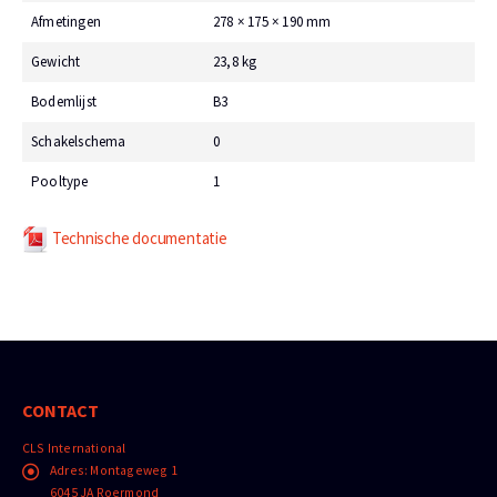
Afmetingen
278 × 175 × 190 mm
Gewicht
23,8 kg
Bodemlijst
B3
Schakelschema
0
Pooltype
1
Technische documentatie
CONTACT
CLS International
Adres:
Montageweg 1
6045 JA Roermond