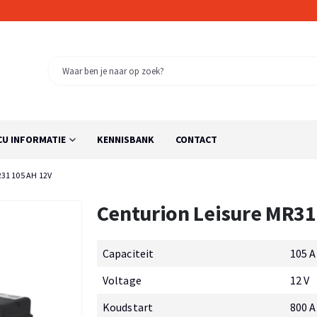
CU INFORMATIE
KENNISBANK
CONTACT
31 105 AH 12V
Centurion Leisure MR31
Capaciteit
105 
Voltage
12 V
Koudstart
800 A