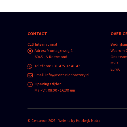
CONTACT
OVER C
CLS International
Bedrijfsi
Adres:
Montageweg 1
Waarom C
6045 JA Roermond
Ons tea
MVO
Telefoon:
+31 475 32 41 47
Euro6
Email:
info@centurionbattery.nl
Openingstijden:
Ma - Vr: 08:00 - 16:30 uur
© Centurion 2026 - Website by
Hoofwijk Media