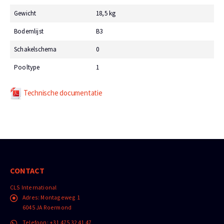
Gewicht
18,5 kg
Bodemlijst
B3
Schakelschema
0
Pooltype
1
Technische documentatie
CONTACT
CLS International
Adres:
Montageweg 1
6045 JA Roermond
Telefoon:
+31 475 32 41 47