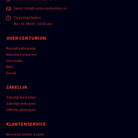
Email:
info@centurionbattery.nl
Openingstijden:
Ma - Vr: 08:00 - 16:30 uur
OVER CENTURION
Bedrijfsinformatie
Waarom Centurion
Ons team
MVO
Euro6
ZAKELIJK
Zakelijk bestellen
Zakelijk verkopen
Offerte aanvragen
KLANTENSERVICE
Meest gestelde vragen