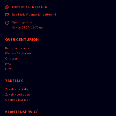
Telefoon:
+31 475 32 41 47
Email:
info@centurionbattery.nl
Openingstijden:
Ma - Vr: 08:00 - 16:30 uur
OVER CENTURION
Bedrijfsinformatie
Waarom Centurion
Ons team
MVO
Euro6
ZAKELIJK
Zakelijk bestellen
Zakelijk verkopen
Offerte aanvragen
KLANTENSERVICE