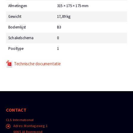
Afmetingen
315 × 175 × 175 mm
Gewicht
17,89 kg
Bodemlijst
B3
Schakelschema
0
Pooltype
1
Technische documentatie
CONTACT
CLS International
Adres:
Montageweg 1
6045 JA Roermond