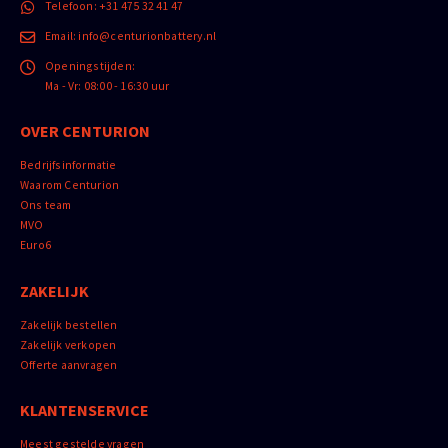
Telefoon:
+31 475 32 41 47
Email:
info@centurionbattery.nl
Openingstijden:
Ma - Vr: 08:00 - 16:30 uur
OVER CENTURION
Bedrijfsinformatie
Waarom Centurion
Ons team
MVO
Euro6
ZAKELIJK
Zakelijk bestellen
Zakelijk verkopen
Offerte aanvragen
KLANTENSERVICE
Meest gestelde vragen