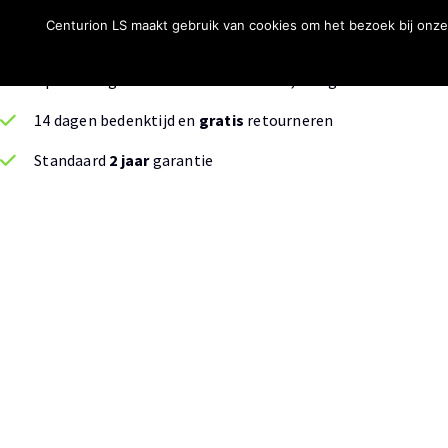
Centurion LS maakt gebruik van cookies om het bezoek bij onze
Je bestelling wordt
gratis
verzonden
Op werkdagen voor 14.00 uur besteld, morgen in huis
14 dagen bedenktijd en
gratis
retourneren
Standaard
2 jaar
garantie